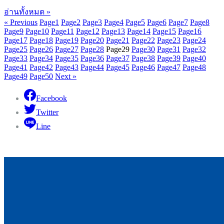
อ่านทั้งหมด »
« Previous
Page
1
Page
2
Page
3
Page
4
Page
5
Page
6
Page
7
Page
8
Page
9
Page
10
Page
11
Page
12
Page
13
Page
14
Page
15
Page
16
Page
17
Page
18
Page
19
Page
20
Page
21
Page
22
Page
23
Page
24
Page
25
Page
26
Page
27
Page
28
Page
29
Page
30
Page
31
Page
32
Page
33
Page
34
Page
35
Page
36
Page
37
Page
38
Page
39
Page
40
Page
41
Page
42
Page
43
Page
44
Page
45
Page
46
Page
47
Page
48
Page
49
Page
50
Next »
Facebook
Twitter
Line