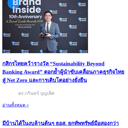
กสิกรไทยคว้ารางวัล “Sustainability Beyond
Banking Award” ตอกย้ำผู้นำขับเคลื่อนภาคธุรกิจไทย
สู่ Net Zero และการเติบโตอย่างยั่งยืน
ดร.กรินทร์ บุญเลิศ
อ่านทั้งหมด »
มีบ้านได้ในงบล้านต้นๆ ธอส. ยกทัพทรัพย์มือสองกว่า