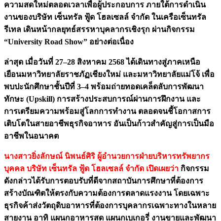
ความสดใหม่ตลอดเวลาเพื่อผู้ประกอบการ ภายใต้การดำเนิน
งานของบริษัท เซ็นทรัล ฟู้ด โฮลเซลล์ จำกัด ในเครือเซ็นทรัล
รีเทล เดินหน้ากลยุทธ์สรรหาบุคลากรเชิงรุก ผ่านกิจกรรม
“University Road Show” อย่างต่อเนื่อง
ล่าสุด เมื่อวันที่ 27–28 สิงหาคม 2568 ได้เดินทางสู่ภาคเหนือ
เยือนมหาวิทยาลัยราชภัฏเชียงใหม่ และมหาวิทยาลัยแม่โจ้ เพื่อ
พบปะนักศึกษาชั้นปีที่ 3–4 พร้อมถ่ายทอดเคล็ดลับการพัฒนา
ทักษะ (Upskill) การสร้างประสบการณ์ผ่านการฝึกงาน และ
การเตรียมความพร้อมสู่โลกการทำงาน ตลอดจนชี้โอกาสการ
เติบโตในสายอาชีพธุรกิจอาหาร อันเป็นก้าวสำคัญสู่การเป็นมือ
อาชีพในอนาคต
นางสาวยิ่งลักษณ์ นิพนธ์ศิริ ผู้อำนวยการฝ่ายบริหารทรัพยากร
บุคคล บริษัท เซ็นทรัล ฟู้ด โฮลเซลล์ จำกัด เปิดเผยว่า
กิจกรรม
ดังกล่าวได้รับการตอบรับที่ดีจากสถาบันการศึกษาที่ต้องการ
สร้างบัณฑิตให้ตรงกับความต้องการตลาดแรงงาน โดยเฉพาะ
ธุรกิจค้าส่งวัตถุดิบอาหารที่ต้องการบุคลากรเฉพาะทางในหลาย
สายงาน อาทิ แผนกอาหารสด แผนกเบเกอรี่ งานขายและพัฒนา