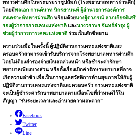
ทหารผ่านศึกในพระบรมราชูปถัมภ์ (โรงพยาบาลทหารผ่านศึก)
โดยมี
พลเอก กานต์นาท นิกรยานนท์ ผู้อำนวยการองค์การ
สงเคราะห์ทหารผ่านศึก
พร้อมด้วย
นางฐิตาภรณ์ ลาภเกียรติเสรี
รองผู้ว่าการการเคหะแห่งชาติ
และ
นางวราพร จันทร์อำรุง ผู้
ช่วยผู้ว่าการการเคหะแห่งชาติ
ร่วมเป็นสักขีพยาน
ความร่วมมือในครั้งนี้ ผู้ปฏิบัติงานการเคหะแห่งชาติและ
ครอบครัวสามารถเข้ารับบริการจากโรงพยาบาลทหารผ่านศึก
โดยไม่ต้องสำรองจ่ายเงินสดล่วงหน้า หรือชำระค่ารักษา
พยาบาลเพียงบางส่วน หรือตั้งเรื่องเบิกค่ารักษาพยาบาลที่อาจ
เกิดความล่าช้า เพื่อเป็นการดูแลสวัสดิการด้านสุขภาพให้กับผู้
ปฏิบัติงานการเคหะแห่งชาติและครอบครัว การเคหะแห่งชาติ
จะเป็นผู้ชำระค่ารักษาพยาบาลตามเงื่อนไขที่กำหนดไว้ใน
สัญญา “ร่นระยะเวลาและอำนวยความสะดวก“
Facebook
Twitter
Line